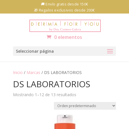
Skip
🚚 Envío gratis desde 150€
to
🎁 Regalos exclusivos desde 200€
content
Abrir barra de herramientas
0 elementos
Seleccionar página
Inicio
/
Marcas
/ DS LABORATORIOS
DS LABORATORIOS
Mostrando 1–12 de 13 resultados