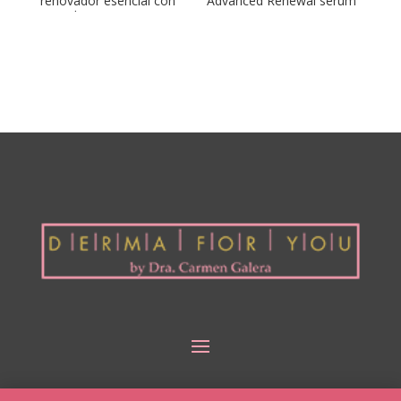
renovador esencial con
Advanced Renewal serum
retinol 0.25%
0.5%