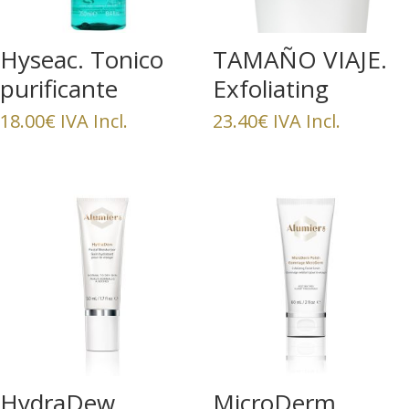
Hyseac. Tonico
TAMAÑO VIAJE.
purificante
Exfoliating
Cleanser. All Skin
18.00
€
IVA Incl.
23.40
€
IVA Incl.
Med
HydraDew
MicroDerm