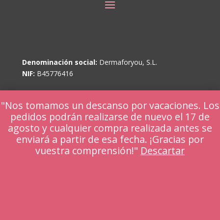
Denominación social:
Dermaforyou, S.L.
NIF:
B45776416
"Nos tomamos un descanso por vacaciones. Los
Email carmengalera@dermaforyou.com
pedidos podrán realizarse de nuevo el 17 de
WhatsApp +34 601 370 561
agosto y cualquier compra realizada antes se
Llámanos +34
925 68 48 98
enviará a partir de esa fecha. ¡Gracias por
vuestra comprensión!"
Descartar
Utilizamos cookies para ofrecerte la mejor experiencia en
nuestra web.
Puedes aprender más sobre qué cookies utilizamos o
desactivarlas en los
ajustes
.