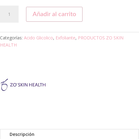
ENZYMATIC
Añadir al carrito
PEEL
50ml.
ZO
SKIN
Categorías:
Acido Glicolico
,
Exfoliante
,
PRODUCTOS ZO SKIN
HEALTH
HEALTH
cantidad
Descripción