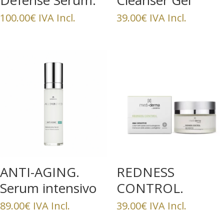
Defense Serum.
Cleanser Gel
30 ml
100.00
€
IVA Incl.
39.00
€
IVA Incl.
ANTI-AGING.
REDNESS
Serum intensivo
CONTROL.
retexturizante
Crema facial anti-
89.00
€
IVA Incl.
39.00
€
IVA Incl.
rojeces. 50ml