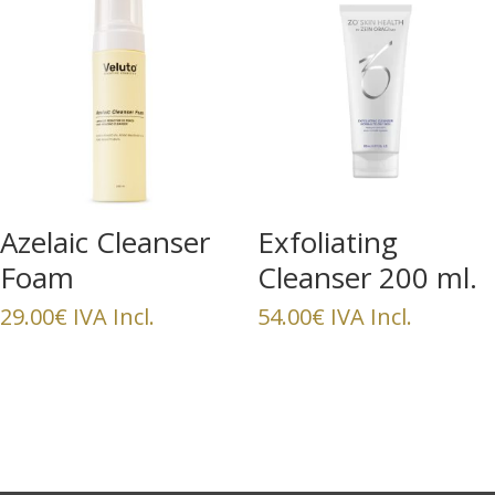
Azelaic Cleanser
Exfoliating
Foam
Cleanser 200 ml.
ZO SKIN HEALTH
29.00
€
IVA Incl.
54.00
€
IVA Incl.