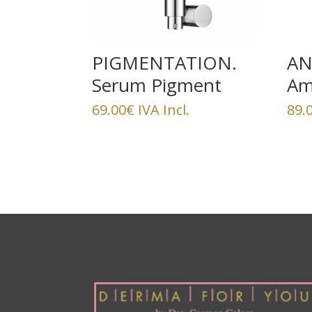
PIGMENTATION.
AN
Serum Pigment
Am
Control
Gr
69.00
€
IVA Incl.
89.
Re