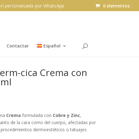
n personalizada por WhatsApp
0 elementos
Contactar
Español
derm-cica Crema con
0ml
una
Crema
formulada con
Cobre y Zinc
,
 tanto de la cara como del cuerpo, afectadas por
 procedimientos dermoestéticos o tatuajes.