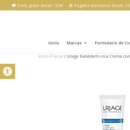
Skip
🚚 Envío gratis desde 150€
🎁 Regalos exclusivos desde 2
to
content
Inicio
Marcas
Formulario de C
Inicio
/
Facial
/ Uriage Bariéderm-cica Crema con
Abrir barra de herramientas