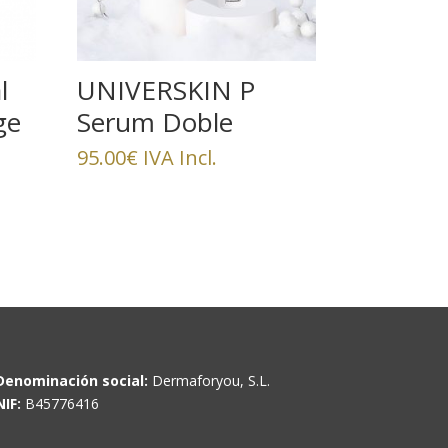
l
UNIVERSKIN P
ge
Serum Doble
95.00
€
IVA Incl.
Denominación social:
Dermaforyou, S.L.
NIF:
B45776416