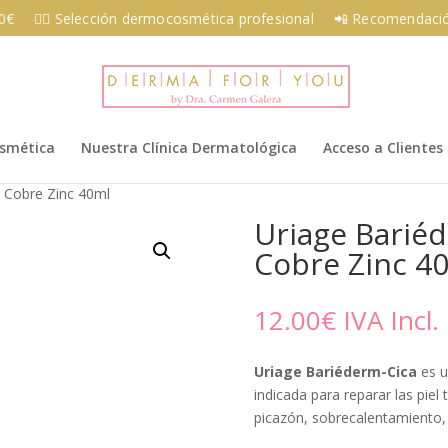
00€
👩‍⚕️ Selección dermocosmética profesional
📲 Recomendació
osmética
Nuestra Clínica Dermatológica
Acceso a Clientes
 Cobre Zinc 40ml
Uriage Barié
Cobre Zinc 4
12.00
€
IVA Incl.
Uriage Bariéderm-Cica
es 
indicada para reparar las piel
picazón, sobrecalentamiento,