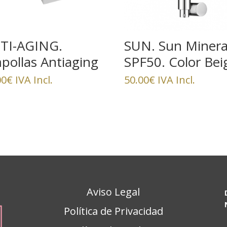
TI-AGING.
SUN. Sun Minera
pollas Antiaging
SPF50. Color Bei
owth Factor
00
€
IVA Incl.
50.00
€
IVA Incl.
generadoras
Aviso Legal
Política de Privacidad