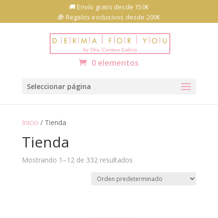
Skip
🚚 Envío gratis desde 150€
to
🎁 Regalos exclusivos desde 200€
content
Abrir barra de herramientas
0 elementos
Seleccionar página
Inicio
/ Tienda
Tienda
Mostrando 1–12 de 332 resultados