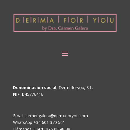
Denominación social:
Dermaforyou, S.L.
NIF:
B45776416
Email carmengalera@dermaforyou.com
WhatsApp +34 601 370 561
Llámanos +34
925 68 48 98