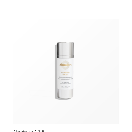
Alumience A.G.E.