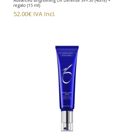
Advanced Brightening UV Defense SPF50 (40ml) +
regalo (15 ml)
52.00
€
IVA Incl.