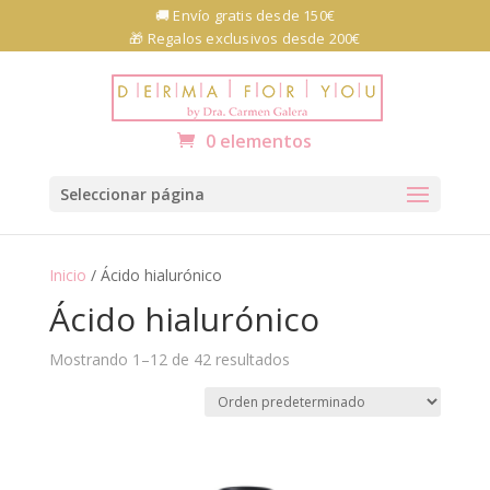
Skip
🚚 Envío gratis desde 150€
to
🎁 Regalos exclusivos desde 200€
content
Abrir barra de herramientas
0 elementos
Seleccionar página
Inicio
/ Ácido hialurónico
Ácido hialurónico
Mostrando 1–12 de 42 resultados