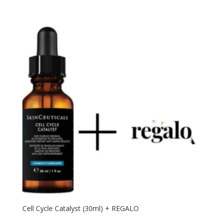
precio
precio
original
actual
era:
es:
249.00€.
170.00€.
Cell Cycle Catalyst (30ml) + REGALO