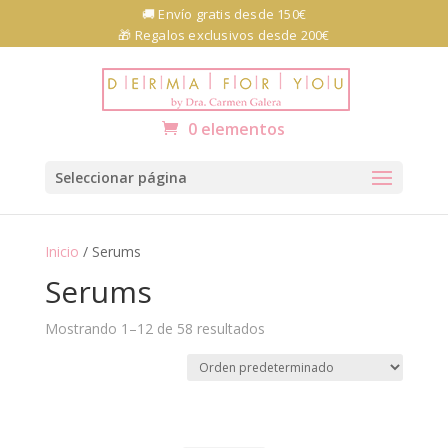
Skip
🚚 Envío gratis desde 150€
to
🎁 Regalos exclusivos desde 200€
content
Abrir barra de herramientas
0 elementos
Seleccionar página
Inicio
/ Serums
Serums
Mostrando 1–12 de 58 resultados