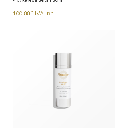
AHA Renewal Serum. 30ml
100.00
€
IVA Incl.