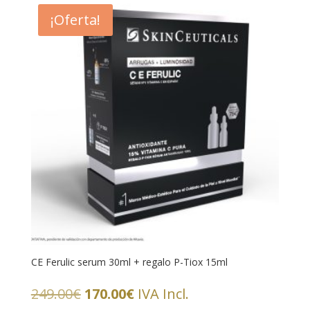
¡Oferta!
CE Ferulic serum 30ml + regalo P-Tiox 15ml
El
El
249.00
€
170.00
€
IVA Incl.