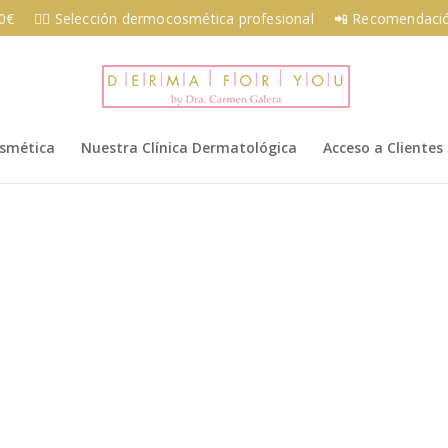
00€
👩‍⚕️ Selección dermocosmética profesional
📲 Recomendació
osmética
Nuestra Clínica Dermatológica
Acceso a Clientes