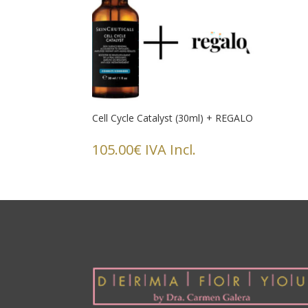
Cell Cycle Catalyst (30ml) + REGALO
105.00
€
IVA Incl.