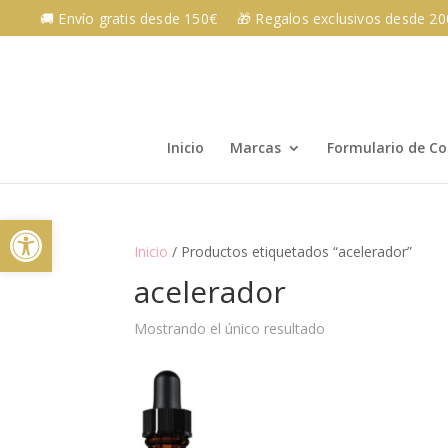
Skip
🚚 Envío gratis desde 150€
🎁 Regalos exclusivos desde 2
to
content
Inicio
Marcas
Formulario de C
Abrir barra de herramientas
Inicio
/ Productos etiquetados “acelerador”
acelerador
Mostrando el único resultado