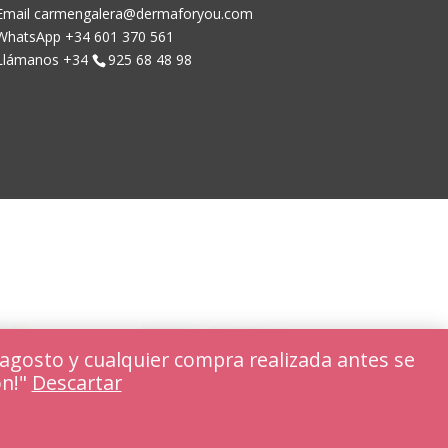
Email carmengalera@dermaforyou.com
WhatsApp +34 601 370 561
Llámanos +34
925 68 48 98
agosto y cualquier compra realizada antes se
ón!"
Descartar
Rechazar
Ajustar cookies