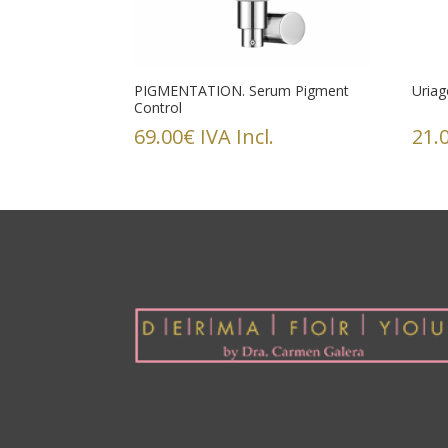
PIGMENTATION. Serum Pigment
Uriag
Control
69.00
€
IVA Incl.
21.