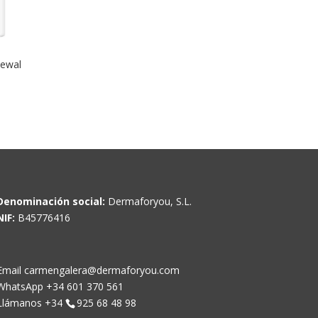
newal
Denominación social:
Dermaforyou, S.L.
NIF:
B45776416
Email carmengalera@dermaforyou.com
WhatsApp +34 601 370 561
Llámanos +34
925 68 48 98