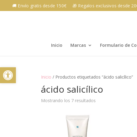
Skip
🚚 Envío gratis desde 150€
🎁 Regalos exclusivos desde 2
to
content
Inicio
Marcas
Formulario de C
Abrir barra de herramientas
Inicio
/ Productos etiquetados “ácido salicílico”
ácido salicílico
Mostrando los 7 resultados