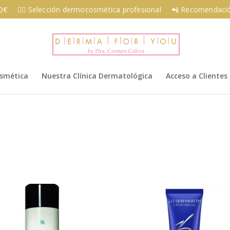
00€
👩‍⚕️ Selección dermocosmética profesional
📲 Recomendació
osmética
Nuestra Clínica Dermatológica
Acceso a Clientes