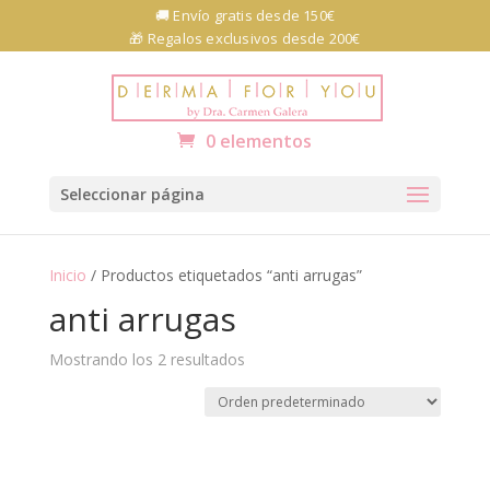
Skip
🚚 Envío gratis desde 150€
to
🎁 Regalos exclusivos desde 200€
content
Abrir barra de herramientas
0 elementos
Seleccionar página
Inicio
/ Productos etiquetados “anti arrugas”
anti arrugas
Mostrando los 2 resultados