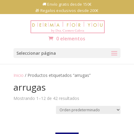
Skip
🚚 Envío gratis desde 150€
to
🎁 Regalos exclusivos desde 200€
content
Abrir barra de herramientas
0 elementos
Seleccionar página
Inicio
/ Productos etiquetados “arrugas”
arrugas
Mostrando 1–12 de 42 resultados