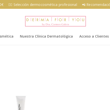
00€
👩‍⚕️ Selección dermocosmética profesional
📲 Recomendació
osmética
Nuestra Clínica Dermatológica
Acceso a Clientes