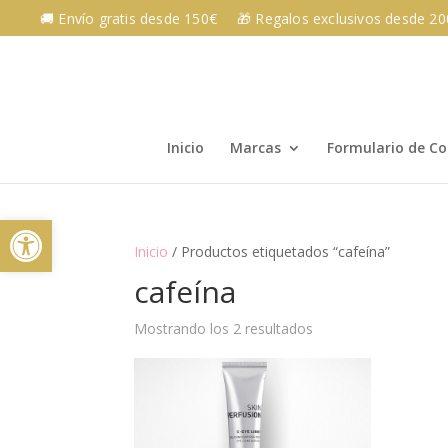
Skip
🚚 Envío gratis desde 150€
🎁 Regalos exclusivos desde 2
to
content
Inicio
Marcas
Formulario de C
Abrir barra de herramientas
Inicio
/ Productos etiquetados “cafeína”
cafeína
Mostrando los 2 resultados