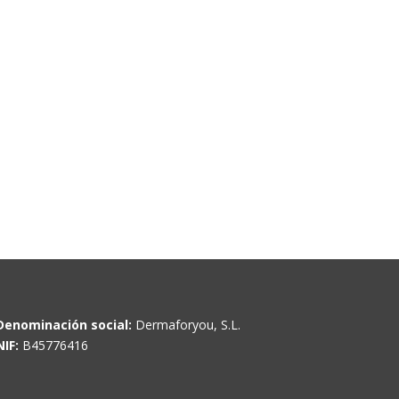
Denominación social:
Dermaforyou, S.L.
NIF:
B45776416