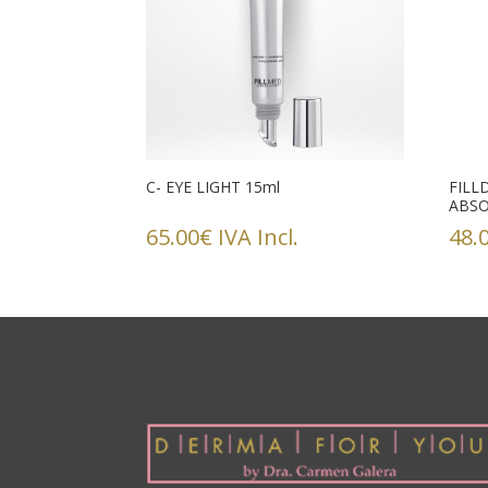
C- EYE LIGHT 15ml
FILL
ABSO
65.00
€
IVA Incl.
48.