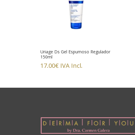
Uriage Ds Gel Espumoso Regulador
150ml
17.00
€
IVA Incl.