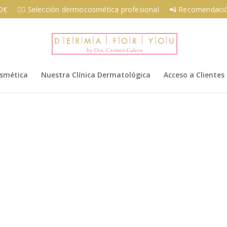
00€
👩‍⚕️ Selección dermocosmética profesional
📲 Recomendació
osmética
Nuestra Clínica Dermatológica
Acceso a Clientes