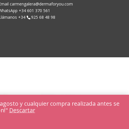
Email carmengalera@dermaforyou.com
WhatsApp +34 601 370 561
Llámanos +34
925 68 48 98
agosto y cualquier compra realizada antes se
ón!"
Descartar
Rechazar
Ajustar cookies