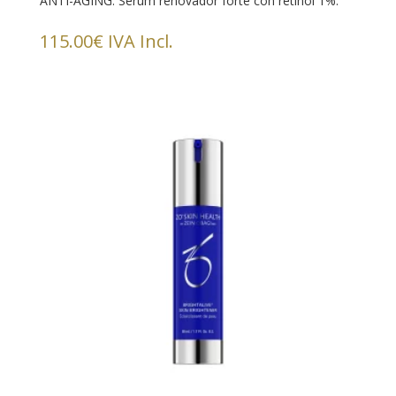
ANTI-AGING. Serum renovador forte con retinol 1%.
115.00
€
IVA Incl.