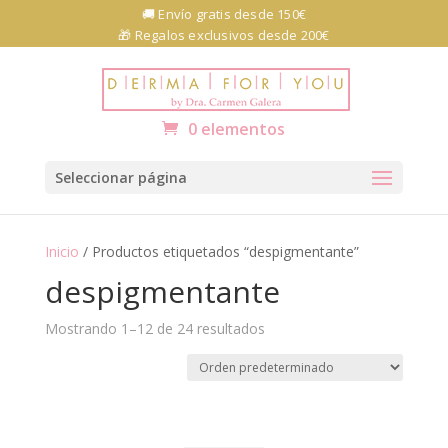
Skip
🚚 Envío gratis desde 150€
to
🎁 Regalos exclusivos desde 200€
content
Abrir barra de herramientas
0 elementos
Seleccionar página
Inicio
/ Productos etiquetados “despigmentante”
despigmentante
Mostrando 1–12 de 24 resultados