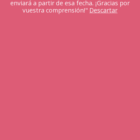
enviará a partir de esa fecha. ¡Gracias por
vuestra comprensión!"
Descartar
Vit C Glowing Serum
36.00
€
IVA Incl.