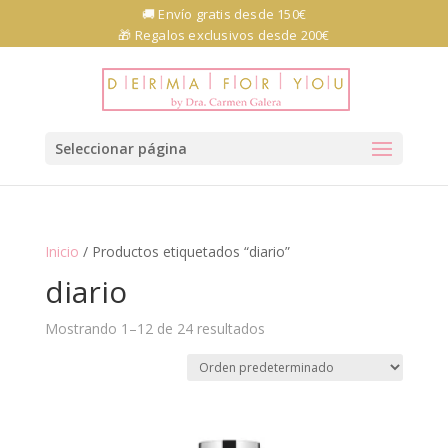
Skip
🚚 Envío gratis desde 150€
to
🎁 Regalos exclusivos desde 200€
content
Abrir barra de herramientas
Seleccionar página
Inicio
/ Productos etiquetados “diario”
diario
Mostrando 1–12 de 24 resultados