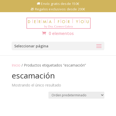
Skip
🚚 Envío gratis desde 150€
to
🎁 Regalos exclusivos desde 200€
content
Abrir barra de herramientas
0 elementos
Seleccionar página
Inicio
/ Productos etiquetados “escamación”
escamación
Mostrando el único resultado