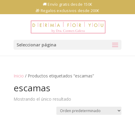
Skip
🚚 Envío gratis desde 150€
to
🎁 Regalos exclusivos desde 200€
content
Abrir barra de herramientas
Seleccionar página
Inicio
/ Productos etiquetados “escamas”
escamas
Mostrando el único resultado