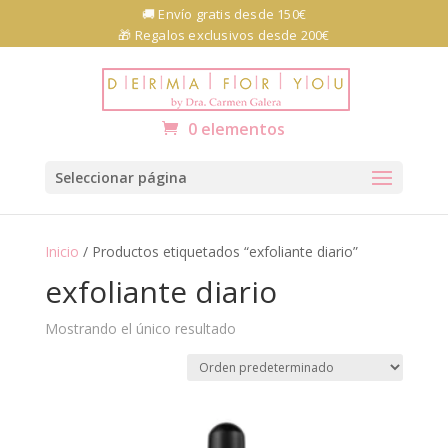
Skip
🚚 Envío gratis desde 150€
to
🎁 Regalos exclusivos desde 200€
content
Abrir barra de herramientas
0 elementos
Seleccionar página
Inicio
/ Productos etiquetados “exfoliante diario”
exfoliante diario
Mostrando el único resultado