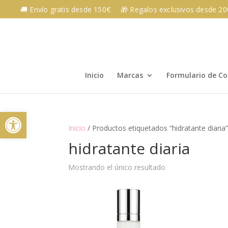
Skip
🚚 Envío gratis desde 150€
🎁 Regalos exclusivos desde 2
to
content
Inicio
Marcas
Formulario de C
Abrir barra de herramientas
Inicio
/ Productos etiquetados “hidratante diaria
hidratante diaria
Mostrando el único resultado