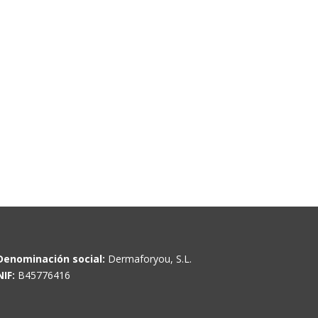
Denominación social:
Dermaforyou, S.L.
NIF:
B45776416