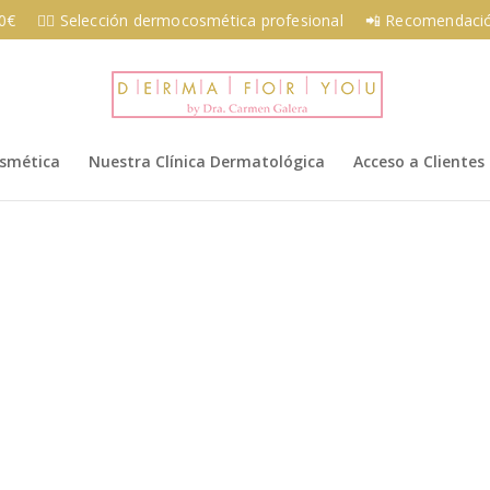
00€
👩‍⚕️ Selección dermocosmética profesional
📲 Recomendació
osmética
Nuestra Clínica Dermatológica
Acceso a Clientes
”