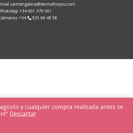
Email carmengalera@dermaforyou.com
WhatsApp +34 601 370 561
Llámanos +34
925 68 48 98
agosto y cualquier compra realizada antes se
ón!"
Descartar
Rechazar
Ajustar cookies