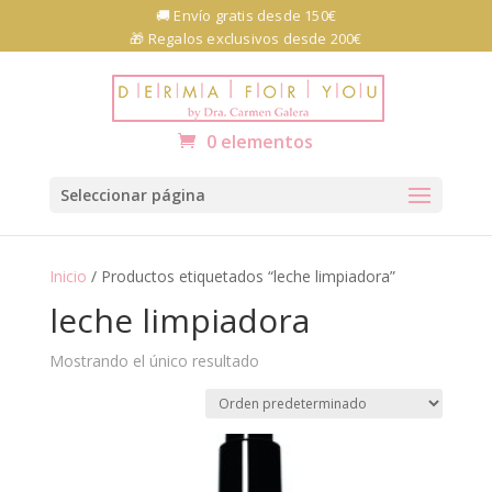
Skip
🚚 Envío gratis desde 150€
to
🎁 Regalos exclusivos desde 200€
content
Abrir barra de herramientas
0 elementos
Seleccionar página
Inicio
/ Productos etiquetados “leche limpiadora”
leche limpiadora
Mostrando el único resultado