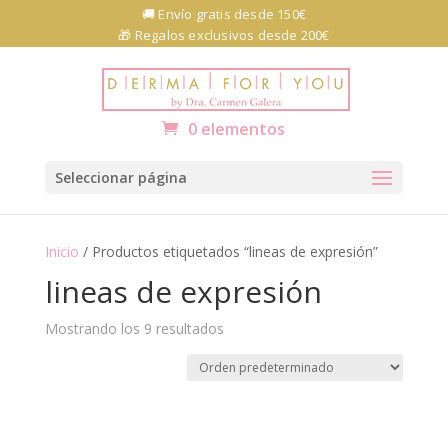
Skip
🚚 Envío gratis desde 150€
to
🎁 Regalos exclusivos desde 200€
content
Abrir barra de herramientas
0 elementos
Seleccionar página
Inicio
/ Productos etiquetados “lineas de expresión”
lineas de expresión
Mostrando los 9 resultados