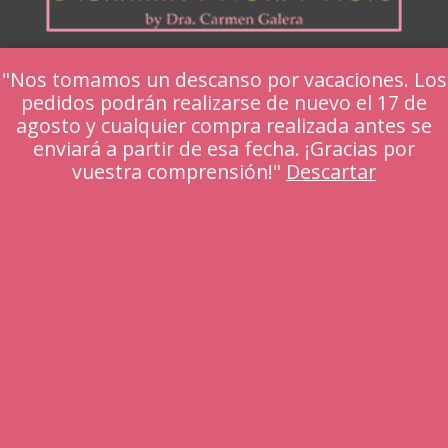
"Nos tomamos un descanso por vacaciones. Los
pedidos podrán realizarse de nuevo el 17 de
agosto y cualquier compra realizada antes se
enviará a partir de esa fecha. ¡Gracias por
vuestra comprensión!"
Descartar
Denominación social:
Dermaforyou, S.L.
NIF:
B45776416
Email carmengalera@dermaforyou.com
WhatsApp +34 601 370 561
Llámanos +34
925 68 48 98