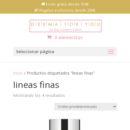
Skip
🚚 Envío gratis desde 150€
to
🎁 Regalos exclusivos desde 200€
content
Abrir barra de herramientas
0 elementos
Seleccionar página
Inicio
/ Productos etiquetados “lineas finas”
lineas finas
Mostrando los 4 resultados