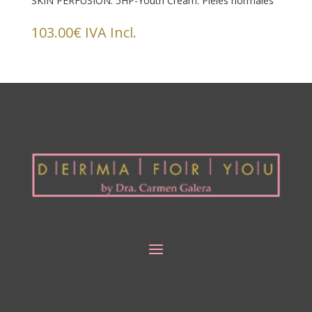
SKIN PERFUSION. 5HP-Youth Cream. Pieles normales
103.00
€
IVA Incl.