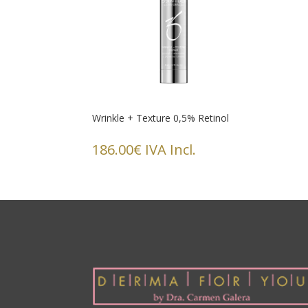
Wrinkle + Texture 0,5% Retinol
186.00
€
IVA Incl.