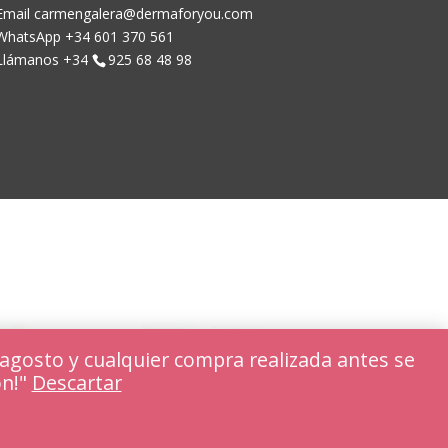
Email carmengalera@dermaforyou.com
WhatsApp +34 601 370 561
Llámanos +34
925 68 48 98
agosto y cualquier compra realizada antes se
ón!"
Descartar
Rechazar
Ajustar cookies