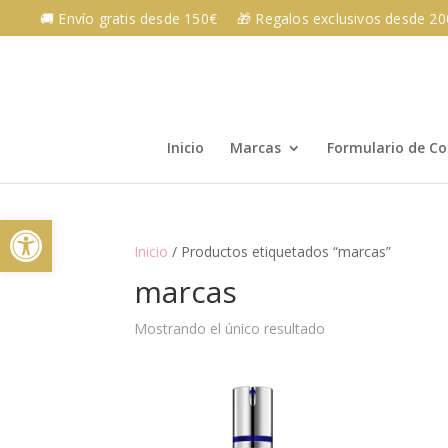
Skip
🚚 Envío gratis desde 150€
🎁 Regalos exclusivos desde 2
to
content
Inicio
Marcas
Formulario de C
Abrir barra de herramientas
Inicio
/ Productos etiquetados “marcas”
marcas
Mostrando el único resultado