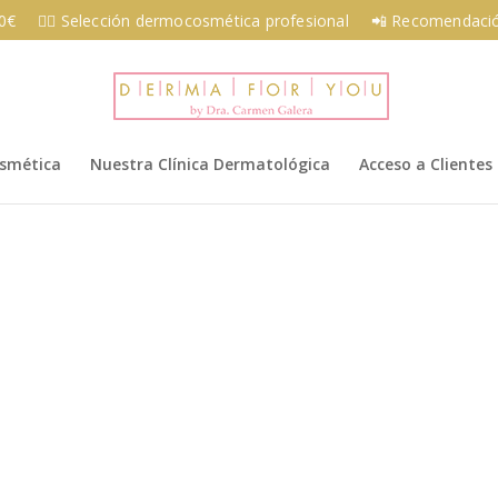
00€
👩‍⚕️ Selección dermocosmética profesional
📲 Recomendació
osmética
Nuestra Clínica Dermatológica
Acceso a Clientes