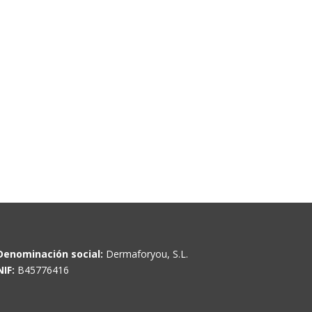
Denominación social:
Dermaforyou, S.L.
NIF:
B45776416