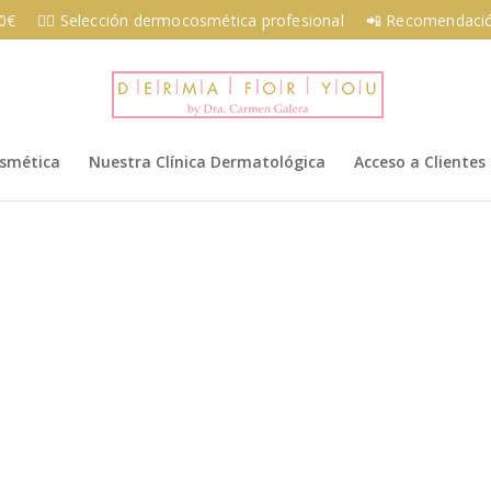
00€
👩‍⚕️ Selección dermocosmética profesional
📲 Recomendació
osmética
Nuestra Clínica Dermatológica
Acceso a Clientes