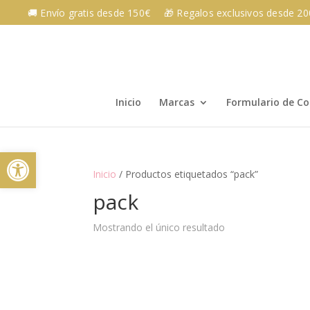
Skip
🚚 Envío gratis desde 150€
🎁 Regalos exclusivos desde 2
to
content
Inicio
Marcas
Formulario de C
Abrir barra de herramientas
Inicio
/ Productos etiquetados “pack”
pack
Mostrando el único resultado