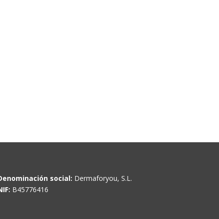
Denominación social:
Dermaforyou, S.L.
NIF:
B45776416