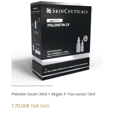
Phloretin Serum 30ml + Regalo P-Tiox serum 15ml
170.00
€
IVA Incl.