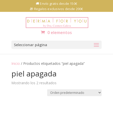
Skip
🚚 Envío gratis desde 150€
to
🎁 Regalos exclusivos desde 200€
content
Abrir barra de herramientas
0 elementos
Seleccionar página
Inicio
/ Productos etiquetados “piel apagada”
piel apagada
Mostrando los 2 resultados