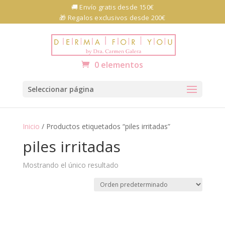
Skip
🚚 Envío gratis desde 150€
to
🎁 Regalos exclusivos desde 200€
content
Abrir barra de herramientas
0 elementos
Seleccionar página
Inicio
/ Productos etiquetados “piles irritadas”
piles irritadas
Mostrando el único resultado