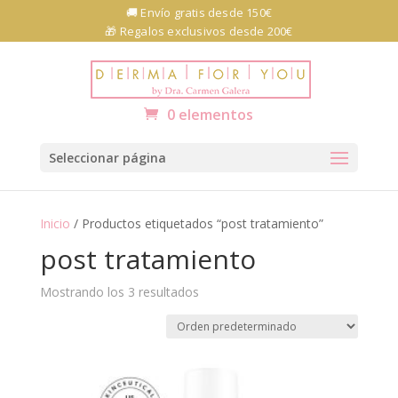
Skip
🚚 Envío gratis desde 150€
to
🎁 Regalos exclusivos desde 200€
content
Abrir barra de herramientas
0 elementos
Seleccionar página
Inicio
/ Productos etiquetados “post tratamiento”
post tratamiento
Mostrando los 3 resultados