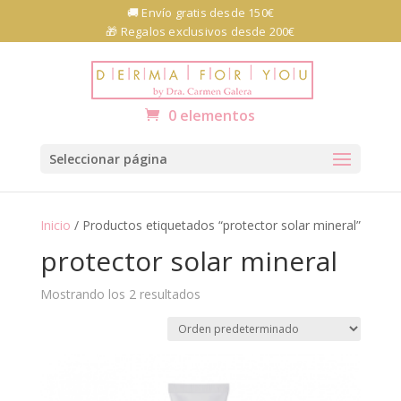
Skip
🚚 Envío gratis desde 150€
to
🎁 Regalos exclusivos desde 200€
content
Abrir barra de herramientas
0 elementos
Seleccionar página
Inicio
/ Productos etiquetados “protector solar mineral”
protector solar mineral
Mostrando los 2 resultados