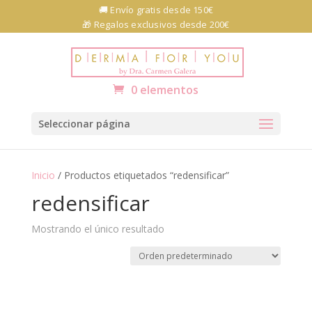
Skip
🚚 Envío gratis desde 150€
to
🎁 Regalos exclusivos desde 200€
content
Abrir barra de herramientas
0 elementos
Seleccionar página
Inicio
/ Productos etiquetados “redensificar”
redensificar
Mostrando el único resultado