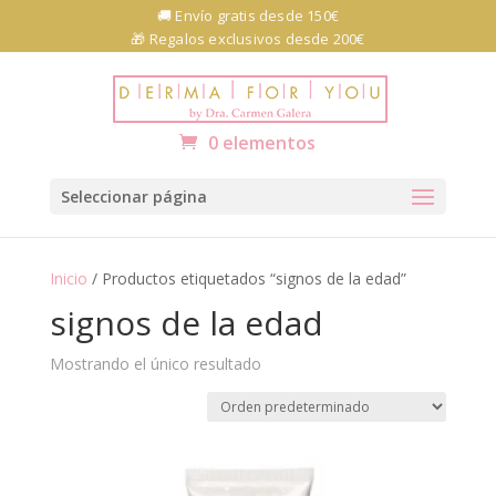
Skip
🚚 Envío gratis desde 150€
to
🎁 Regalos exclusivos desde 200€
content
Abrir barra de herramientas
0 elementos
Seleccionar página
Inicio
/ Productos etiquetados “signos de la edad”
signos de la edad
Mostrando el único resultado