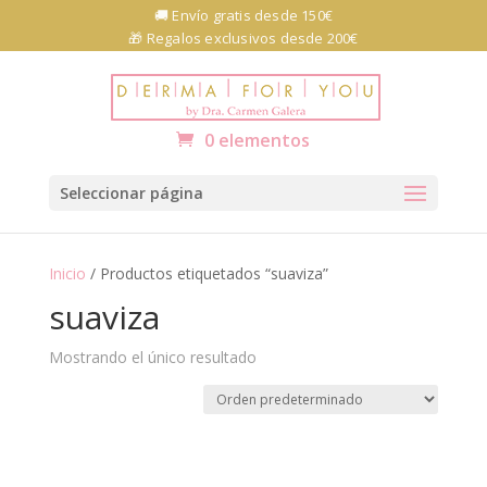
Skip
🚚 Envío gratis desde 150€
to
🎁 Regalos exclusivos desde 200€
content
Abrir barra de herramientas
0 elementos
Seleccionar página
Inicio
/ Productos etiquetados “suaviza”
suaviza
Mostrando el único resultado