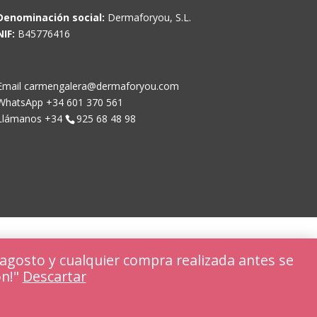
Denominación social:
Dermaforyou, S.L.
NIF:
B45776416
Email carmengalera@dermaforyou.com
WhatsApp +34 601 370 561
Llámanos +34
925 68 48 98
agosto y cualquier compra realizada antes se
ón!"
Descartar