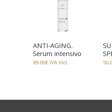
ANTI-AGING.
SU
Serum intensivo
SP
retexturizante
89.00
€
IVA Incl.
50.