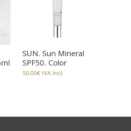
SUN. Sun Mineral
5ml
SPF50. Color
Bronze
50.00
€
IVA Incl.