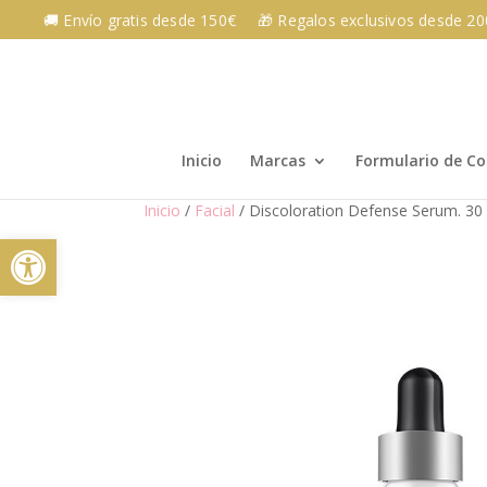
Skip
🚚 Envío gratis desde 150€
🎁 Regalos exclusivos desde 2
to
content
Inicio
Marcas
Formulario de C
Inicio
/
Facial
/ Discoloration Defense Serum. 30
Abrir barra de herramientas