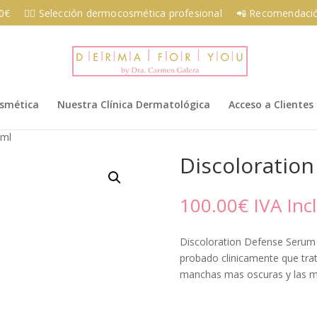
00€
👩‍⚕️ Selección dermocosmética profesional
📲 Recomendació
osmética
Nuestra Clínica Dermatológica
Acceso a Clientes
 ml
Discoloratio
100.00
€
IVA Incl
Discoloration Defense Serum 
probado clinicamente que tra
manchas mas oscuras y las m