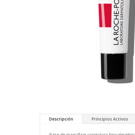
Descripción
Principios Activos
Base de maquillaje correctora hipoalergénic