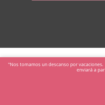
"Nos tomamos un descanso por vacaciones. Lo
enviará a par
Utilizamos cookies para ofrecerte la mejor ex
Puedes aprender más sobre qué cookies utiliz