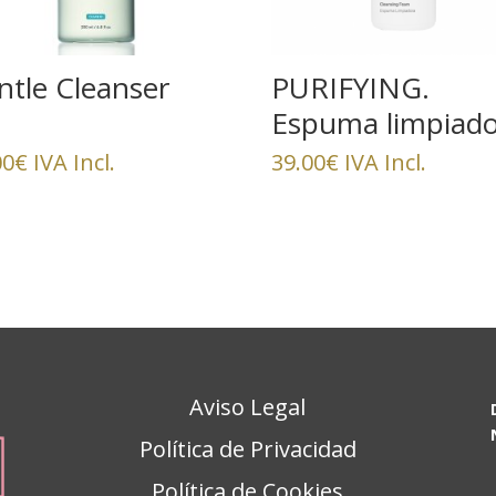
ntle Cleanser
PURIFYING.
Espuma limpiado
suave
00
€
IVA Incl.
39.00
€
IVA Incl.
Aviso Legal
Política de Privacidad
Política de Cookies