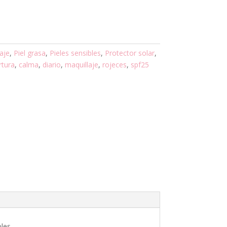
aje
,
Piel grasa
,
Pieles sensibles
,
Protector solar
,
rtura
,
calma
,
diario
,
maquillaje
,
rojeces
,
spf25
bles