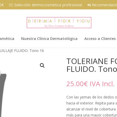
00€
👩‍⚕️ Selección dermocosmética profesional
📲 Recomendació
osmética
Nuestra Clínica Dermatológica
Acceso a Clientes
ILLAJE FLUIDO. Tono 16
TOLERIANE F
FLUIDO. Tono
25.00
€
IVA Incl.
Con las yemas de los dedos o 
hacia el exterior. Repita para 
alcanzar el nivel de cobertur
más para una mayor cobertur