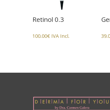
Retinol 0.3
Ge
100.00
€
IVA Incl.
39.