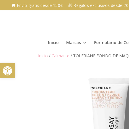
Skip
🚚 Envío gratis desde 150€
🎁 Regalos exclusivos desde 2
to
content
Inicio
Marcas
Formulario de C
Inicio
/
Calmante
/ TOLERIANE FONDO DE MAQU
Abrir barra de herramientas