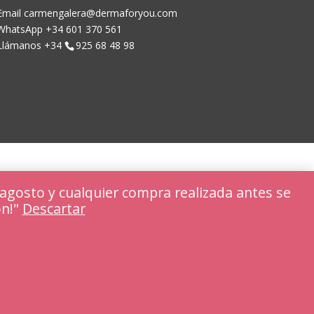
Email carmengalera@dermaforyou.com
WhatsApp +34 601 370 561
Llámanos +34
925 68 48 98
agosto y cualquier compra realizada antes se
ón!"
Descartar
Rechazar
Ajustar cookies