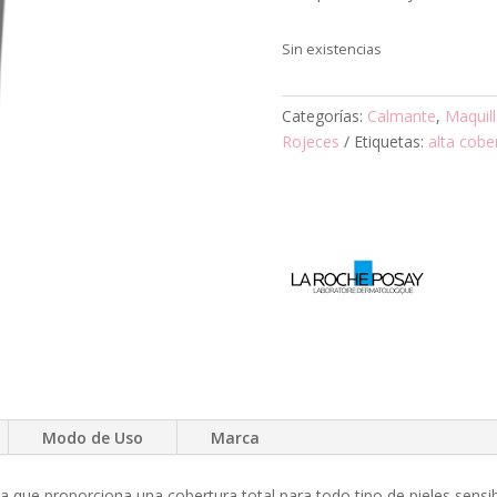
Sin existencias
Categorías:
Calmante
,
Maquill
Rojeces
Etiquetas:
alta cobe
Modo de Uso
Marca
a que proporciona una cobertura total para todo tipo de pieles sensi