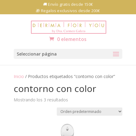
Skip
🚚 Envío gratis desde 150€
to
🎁 Regalos exclusivos desde 200€
content
Abrir barra de herramientas
0 elementos
Seleccionar página
Inicio
/ Productos etiquetados “contorno con color”
contorno con color
Mostrando los 3 resultados