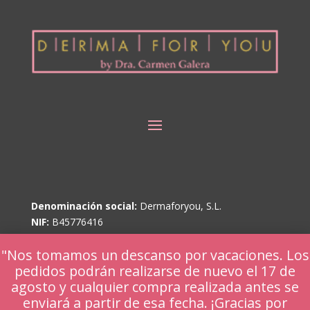
Denominación social:
Dermaforyou, S.L.
NIF:
B45776416
"Nos tomamos un descanso por vacaciones. Los
pedidos podrán realizarse de nuevo el 17 de
Email carmengalera@dermaforyou.com
agosto y cualquier compra realizada antes se
WhatsApp +34 601 370 561
enviará a partir de esa fecha. ¡Gracias por
Llámanos +34
925 68 48 98