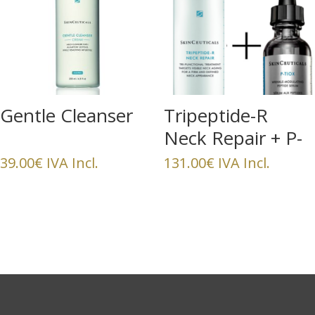
Gentle Cleanser
Tripeptide-R
Neck Repair + P-
Tiox 15ml
39.00
€
IVA Incl.
131.00
€
IVA Incl.